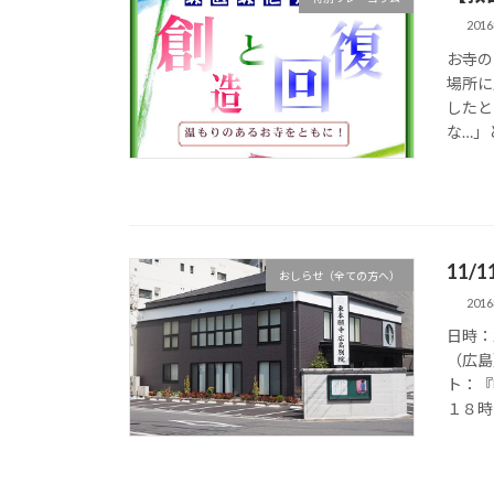
201
お寺の
場所に
したと
な…」
11
おしらせ（全ての方へ）
201
日時：
（広島
ト：『
１８時