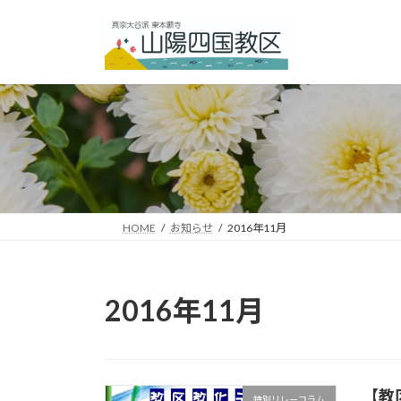
コ
ナ
ン
ビ
テ
ゲ
ン
ー
ツ
シ
へ
ョ
ス
ン
キ
に
ッ
移
プ
動
HOME
お知らせ
2016年11月
2016年11月
【教
特別リレーコラム