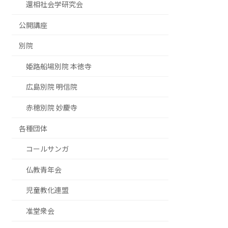
還相社会学研究会
公開講座
別院
姫路船場別院 本徳寺
広島別院 明信院
赤穂別院 妙慶寺
各種団体
コールサンガ
仏教青年会
児童教化連盟
准堂衆会