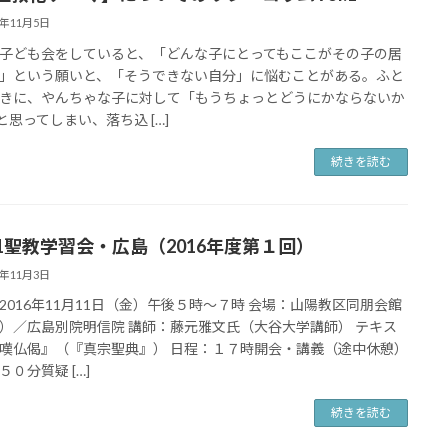
6年11月5日
子ども会をしていると、「どんな子にとってもここがその子の居
」という願いと、「そうできない自分」に悩むことがある。ふと
きに、やんちゃな子に対して「もうちょっとどうにかならないか
と思ってしまい、落ち込 […]
続きを読む
/11聖教学習会・広島（2016年度第１回）
6年11月3日
2016年11月11日（金）午後５時〜７時 会場：山陽教区同朋会館
）／広島別院明信院 講師：藤元雅文氏（大谷大学講師） テキス
嘆仏偈』（『真宗聖典』） 日程：１７時開会・講義（途中休憩）
５０分質疑 […]
続きを読む