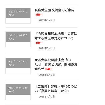
長島愛生園 交流会のご案内
おしらせ（全ての
新着!!
方へ）
2026年8月7日
「令和８年熊本地震」災害に
おしらせ（全ての
対する教区の対応について
方へ）
新着!!
2026年8月6日
大谷大学公開講演会「Be
おしらせ（全ての
Real 真実と現実」開催のお
方へ）
知らせ
新着!!
2026年8月3日
【ご案内】非戦・平和のつど
おしらせ（全ての
い「真実とはなにか？」
方へ）
2026年4月2日