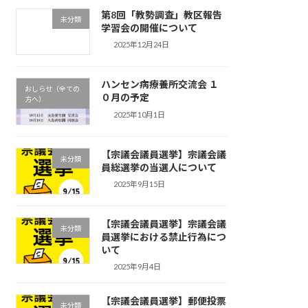
第8回「教勢調査」教区報告
未分類
学習会の開催について
2025年12月24日
ハンセン病療養所交流会 １
おしらせ（全ての
０月の予定
方へ）
2025年10月1日
【宗議会議員選挙】宗議会議
未分類
員総選挙の当選人について
2025年9月15日
【宗議会議員選挙】宗議会議
未分類
員選挙における禁止行為につ
いて
2025年9月4日
【宗議会議員選挙】郵便投票
未分類