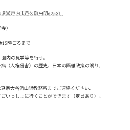
県瀬戸内市邑久町虫明6253）
光寺）
15時ごろまで
、園内の見学等を行う。
ン病（人権侵害）の歴史、日本の隔離政策の誤り、
。
は真宗大谷派山陽教務所までご連絡ください。
てごいっしょに行くことができます（定員あり）。