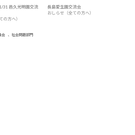
/31 邑久光明園交流
長島愛生園交流会
おしらせ（全ての方へ）
ての方へ）
員会
、
社会問題部門