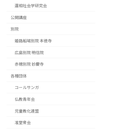
還相社会学研究会
公開講座
別院
姫路船場別院 本徳寺
広島別院 明信院
赤穂別院 妙慶寺
各種団体
コールサンガ
仏教青年会
児童教化連盟
准堂衆会