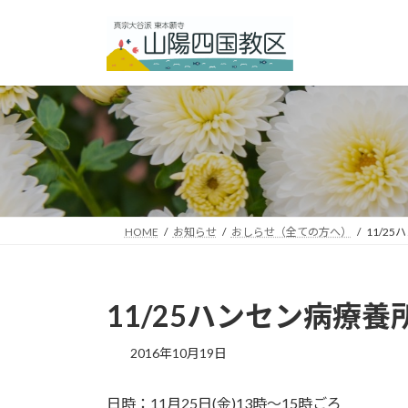
コ
ナ
ン
ビ
テ
ゲ
ン
ー
ツ
シ
へ
ョ
ス
ン
キ
に
ッ
移
プ
動
HOME
お知らせ
おしらせ（全ての方へ）
11/2
11/25ハンセン病療
2016年10月19日
日時：11月25日(金)13時～15時ごろ