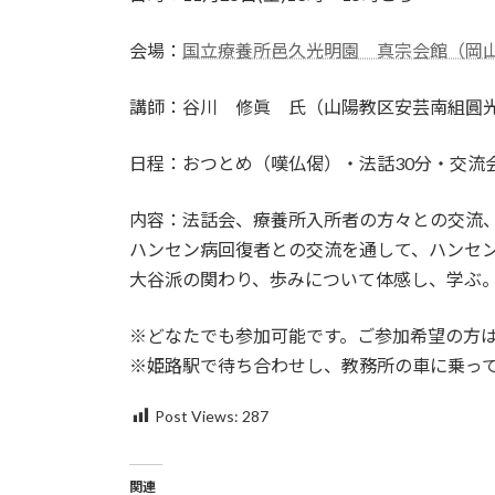
会場：
国立療養所邑久光明園 真宗会館（岡山
講師：谷川 修眞 氏（山陽教区安芸南組圓
日程：おつとめ（嘆仏偈）・法話30分・交流会
内容：法話会、療養所入所者の方々との交流
ハンセン病回復者との交流を通して、ハンセ
大谷派の関わり、歩みについて体感し、学ぶ
※どなたでも参加可能です。ご参加希望の方
※姫路駅で待ち合わせし、教務所の車に乗っ
Post Views:
287
関連