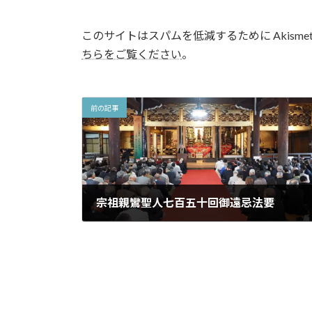
このサイトはスパムを低減するために Akisme
ちらをご覧ください
。
前の記事
宗祖親鸞聖人七百五十回御遠忌法要
2014年10月7日