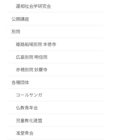
還相社会学研究会
公開講座
別院
姫路船場別院 本徳寺
広島別院 明信院
赤穂別院 妙慶寺
各種団体
コールサンガ
仏教青年会
児童教化連盟
准堂衆会