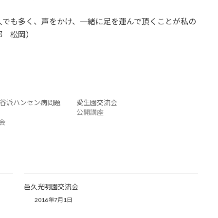
人でも多く、声をかけ、一緒に足を運んで頂くことが私の
部 松岡）
大谷派ハンセン病問題
愛生園交流会
公開講座
会
邑久光明園交流会
2016年7月1日