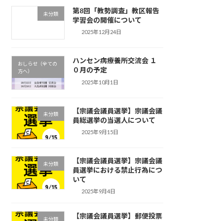
第8回「教勢調査」教区報告
未分類
学習会の開催について
2025年12月24日
ハンセン病療養所交流会 １
おしらせ（全ての
０月の予定
方へ）
2025年10月1日
【宗議会議員選挙】宗議会議
未分類
員総選挙の当選人について
2025年9月15日
【宗議会議員選挙】宗議会議
未分類
員選挙における禁止行為につ
いて
2025年9月4日
【宗議会議員選挙】郵便投票
未分類