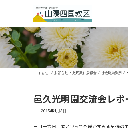
コ
ナ
ン
ビ
テ
ゲ
ン
ー
ツ
シ
へ
ョ
ス
ン
キ
に
ッ
移
プ
動
HOME
お知らせ
教区教化委員会
社会問題部門
邑久光明園交流会レポ
2015年4月3日
三月十六日、春といっても暖かすぎる気候の