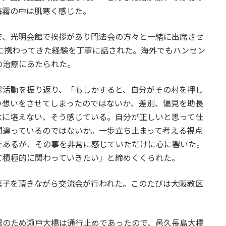
海霧の中は肌寒く感じた。
で、光明会館で挨拶があり門法会の方々と一緒に出席させ
に携わってきた経験を丁寧に話された。海外でもハンセン
の治療にあたられた。
診活動を振り返り、「もしかすると、自分がその村を押し
い想いをさせてしまったのではないか、差別、偏見を助長
念に堪えない、そう感じている。自分が正しいと思って仕
間違っているのではないか。一歩立ち止まって考える視点
であるが、その事を非常に感じていただけに心に響いた。
て積極的に関わっていきたい」と締めくくられた。
菓子を頂きながら交流会が行われた。このたびは大阪教区
。
霧のため瀬戸大橋は通行止めであったので、邑久長島大橋