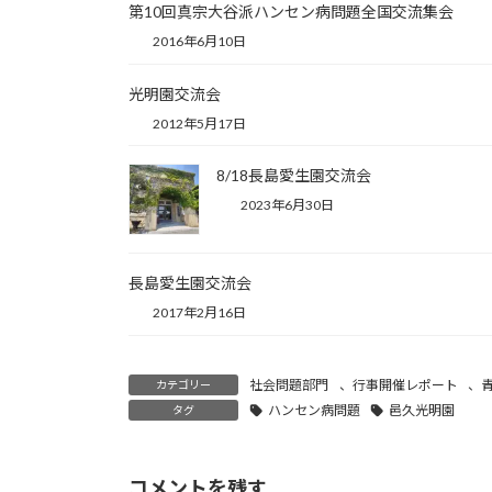
第10回真宗大谷派ハンセン病問題全国交流集会
2016年6月10日
光明園交流会
2012年5月17日
8/18長島愛生園交流会
2023年6月30日
長島愛生園交流会
2017年2月16日
社会問題部門
、
行事開催レポート
、
カテゴリー
ハンセン病問題
邑久光明園
タグ
コメントを残す