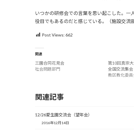
いつかの研修会での言葉を思い起こした。一
役目でもあるのだと感じている。（施設交流
Post Views:
662
関連
三園合同花見会
第10回真宗
社会問題部門
全国交流集会
教区教化委員
関連記事
12/26愛生園交流会（望年会）
2016年12月14日