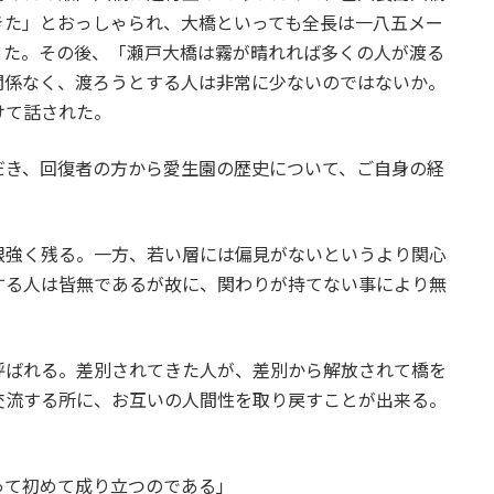
きた」とおっしゃられ、大橋といっても全長は一八五メー
った。その後、「瀬戸大橋は霧が晴れれば多くの人が渡る
関係なく、渡ろうとする人は非常に少ないのではないか。
けて話された。
だき、回復者の方から愛生園の歴史について、ご自身の経
根強く残る。一方、若い層には偏見がないというより関心
する人は皆無であるが故に、関わりが持てない事により無
呼ばれる。差別されてきた人が、差別から解放されて橋を
交流する所に、お互いの人間性を取り戻すことが出来る。
って初めて成り立つのである」