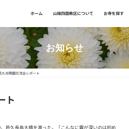
ホーム
山陽四国教区について
お寺を探す
お知らせ
邑久光明園交流会レポート
ート
中、邑久長島大橋を渡った。「こんなに霧が深いのは初め