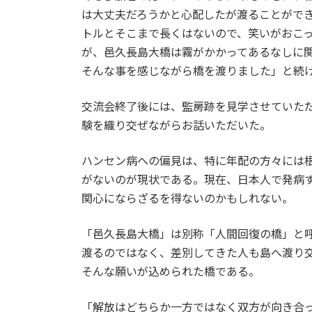
は大丈夫だろうかと心配したが渡ることがで
トルとそこまで長くはないので、笑いがおこ
が、邑久長島大橋は霧がかかってあるなしに
そんな事を感じながら橋を渡りました」と続
交流会終了後には、監房跡を見学させていた
験を織り交ぜながらお話いただいた。
ハンセン病への偏見は、特に年配の方々には
がないのが現状である。現在、日本人で発病
関心にならざるを得ないのかもしれない。
「邑久長島大橋」は別称「人間回復の橋」と
渡るのではなく、差別してきた人も島へ渡り
そんな願いが込められた橋である。
「解放はどちらか一方ではなく双方が向き合