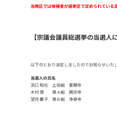
当教区では候補者が選挙区で定められている
【宗議会議員総選挙の当選人
以下のとおり決定しましたのでお知らせいた
当選人の氏名
浜口 和也 土佐組 誓願寺
木村 慎 第４組 興宗寺
望月 慶子 第６組 浄泉寺