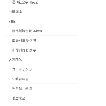
還相社会学研究会
公開講座
別院
姫路船場別院 本徳寺
広島別院 明信院
赤穂別院 妙慶寺
各種団体
コールサンガ
仏教青年会
児童教化連盟
准堂衆会