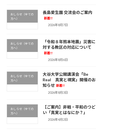
長島愛生園 交流会のご案内
おしらせ（全ての
新着!!
方へ）
2026年8月7日
「令和８年熊本地震」災害に
おしらせ（全ての
対する教区の対応について
方へ）
新着!!
2026年8月6日
大谷大学公開講演会「Be
おしらせ（全ての
Real 真実と現実」開催のお
方へ）
知らせ
新着!!
2026年8月3日
【ご案内】非戦・平和のつど
おしらせ（全ての
い「真実とはなにか？」
方へ）
2026年4月2日