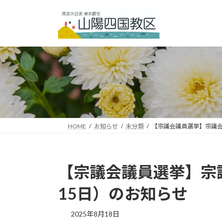
コ
ナ
ン
ビ
テ
ゲ
ン
ー
ツ
シ
へ
ョ
ス
ン
キ
に
ッ
移
プ
動
HOME
お知らせ
未分類
【宗議会議員選挙】宗議会
【宗議会議員選挙】宗議
15日）のお知らせ
2025年8月18日