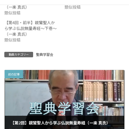
ら学ぶ仏説無量寿経〜上巻〜
仏説無量寿経（一楽 真氏）
（一楽 真氏）
類似投稿
類似投稿
【第4回・前半】親鸞聖人か
ら学ぶ仏説無量寿経〜下巻〜
（一楽 真氏）
類似投稿
聖典学習会
動画カテゴリー
前の記事
【第2回】親鸞聖人から学ぶ仏説無量寿経（一楽 真氏）