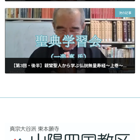
2025年6月19日
次の記事
【第3回・後半】親鸞聖人から学ぶ仏説無量寿経〜上巻〜（一楽 真氏）
2025年6月27日